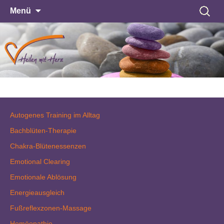
Zum
Suche
Menü
Inhalt
nach:
Heilen mit Herz
springen
Heilpraxis und Coaching
Autogenes Training im Alltag
Bachblüten-Therapie
Chakra-Blütenessenzen
Emotional Clearing
Emotionale Ablösung
Energieausgleich
Fußreflexzonen-Massage
Homöopathie