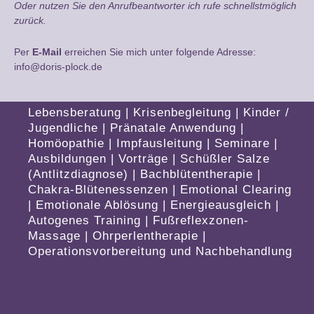
Oder nutzen Sie den Anrufbeantworter ich rufe schnellstmöglich
zurück.
Per
E-Mail
erreichen Sie mich unter folgende Adresse:
info@doris-plock.de
Lebensberatung
|
Krisenbegleitung
|
Kinder /
Jugendliche
|
Pränatale Anwendung
|
Homöopathie
|
Impfausleitung
|
Seminare
|
Ausbildungen
|
Vorträge
|
Schüßler Salze
(Antlitzdiagnose)
|
Bachblütentherapie
|
Chakra-Blütenessenzen
|
Emotional Clearing
|
Emotionale Ablösung
|
Energieausgleich
|
Autogenes Training
|
Fußreflexzonen-
Massage
|
Ohrperlentherapie
|
Operationsvorbereitung und Nachbehandlung