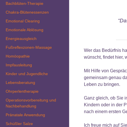
Bachblüten-Therapie
Chakra-Blütenessenzen
“Da
Emotional Clearing
Emotionale Ablösung
Energieausgleich
Fußreflexzonen-Massage
Wer das Bedürfnis ha
Homöopathie
wünscht, findet hier, 
Impfausleitung
Mit Hilfe von Gesprä
Kinder und Jugendliche
gemeinsam genau das t
Lebensberatung
Leben zu bringen.
Ohrperlentherapie
Ganz gleich, ob Sie i
Operationsvorbereitung und
Kindern oder in der Pa
Nachbehandlung
nach einem ersten G
Pränatale Anwendung
Schüßler Salze
Ich freue mich auf Sie