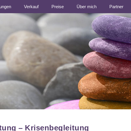
tungen
Verkauf
Preise
Über mich
Partner
t Herz
ung – Krisenbegleitung