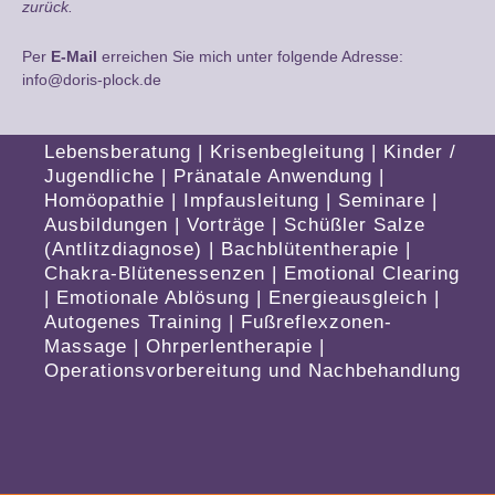
zurück.
Per
E-Mail
erreichen Sie mich unter folgende Adresse:
info@doris-plock.de
Lebensberatung
|
Krisenbegleitung
|
Kinder /
Jugendliche
|
Pränatale Anwendung
|
Homöopathie
|
Impfausleitung
|
Seminare
|
Ausbildungen
|
Vorträge
|
Schüßler Salze
(Antlitzdiagnose)
|
Bachblütentherapie
|
Chakra-Blütenessenzen
|
Emotional Clearing
|
Emotionale Ablösung
|
Energieausgleich
|
Autogenes Training
|
Fußreflexzonen-
Massage
|
Ohrperlentherapie
|
Operationsvorbereitung und Nachbehandlung