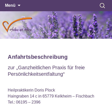
Zum
Suche
Menü
Inhalt
nach:
Heilen mit Herz
springen
Heilpraxis und Coaching
Anfahrtsbeschreibung
zur „Ganzheitlichen Praxis für freie
Persönlichkeitsentfaltung“
Heilpraktikerin Doris Plock
Haingraben 14 c in 65779 Kelkheim – Fischbach
Tel.: 06195 – 2396